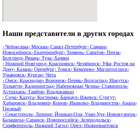
Наши представители в других городах
›
Чебоксары
›
Москва
›
Санкт-Петербург
›
Самара
›
Новосибирск
›
Екатеринбург
›
Тюмень
›
Саратов
›
Пенза
›
Белгород
›
Рязань
›
Тула
›
Химки
›
Нижний Новгород
›
Красноярск
›
Челябинск
›
Уфа
›
Ростов на
Дону
›
Казань
›
Оренбург
›
Томск
›
Кемерево
›
Магнитогорск
›
Ульяновск
›
Курган
›
Чита
›
Омск
›
Краснодар
›
Воронеж
›
Пермь
›
Волгоград
›
Иркутск
›
Тольятти
›
Калининград
›
Набережные Челны
›
Ставрополь
›
Астрахань
›
Тамбов
›
Владикавказ
›
Сочи
›
Калуга
›
Кострома
›
Барнаул
›
Ижевск
›
Сургут
›
Хабаровск
›
Владимир
›
Киров
›
Иваново
›
Владивосток
›
Анапа
›
Грозный
›
Севастополь
›
Липецк
›
Йошкар-Ола
›
Улан-Удэ
›
Новокузнецк
›
Балашиха
›
Саранск
›
Новороссийск
›
Зеленодольск
›
Симферополь
›
Нижний Тагил
›
Орел
›
Нижневартовск