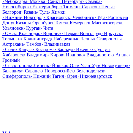
›
Чебоксары
›
Москва
›
Санкт-Петербург
›
Самара
›
Новосибирск
›
Екатеринбург
›
Тюмень
›
Саратов
›
Пенза
›
Белгород
›
Рязань
›
Тула
›
Химки
›
Нижний Новгород
›
Красноярск
›
Челябинск
›
Уфа
›
Ростов на
Дону
›
Казань
›
Оренбург
›
Томск
›
Кемерево
›
Магнитогорск
›
Ульяновск
›
Курган
›
Чита
›
Омск
›
Краснодар
›
Воронеж
›
Пермь
›
Волгоград
›
Иркутск
›
Тольятти
›
Калининград
›
Набережные Челны
›
Ставрополь
›
Астрахань
›
Тамбов
›
Владикавказ
›
Сочи
›
Калуга
›
Кострома
›
Барнаул
›
Ижевск
›
Сургут
›
Хабаровск
›
Владимир
›
Киров
›
Иваново
›
Владивосток
›
Анапа
›
Грозный
›
Севастополь
›
Липецк
›
Йошкар-Ола
›
Улан-Удэ
›
Новокузнецк
›
Балашиха
›
Саранск
›
Новороссийск
›
Зеленодольск
›
Симферополь
›
Нижний Тагил
›
Орел
›
Нижневартовск