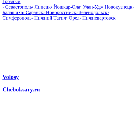
Грозный
›
Севастополь
›
Липецк
›
Йошкар-Ола
›
Улан-Удэ
›
Новокузнецк
›
Балашиха
›
Саранск
›
Новороссийск
›
Зеленодольск
›
Симферополь
›
Нижний Тагил
›
Орел
›
Нижневартовск
Volosy
Cheboksary.ru