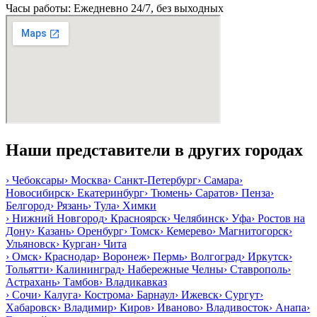
Часы работы: Ежедневно 24/7, без выходных
Наши представители в других городах
›
Чебоксары
›
Москва
›
Санкт-Петербург
›
Самара
›
Новосибирск
›
Екатеринбург
›
Тюмень
›
Саратов
›
Пенза
›
Белгород
›
Рязань
›
Тула
›
Химки
›
Нижний Новгород
›
Красноярск
›
Челябинск
›
Уфа
›
Ростов на
Дону
›
Казань
›
Оренбург
›
Томск
›
Кемерево
›
Магнитогорск
›
Ульяновск
›
Курган
›
Чита
›
Омск
›
Краснодар
›
Воронеж
›
Пермь
›
Волгоград
›
Иркутск
›
Тольятти
›
Калининград
›
Набережные Челны
›
Ставрополь
›
Астрахань
›
Тамбов
›
Владикавказ
›
Сочи
›
Калуга
›
Кострома
›
Барнаул
›
Ижевск
›
Сургут
›
Хабаровск
›
Владимир
›
Киров
›
Иваново
›
Владивосток
›
Анапа
›